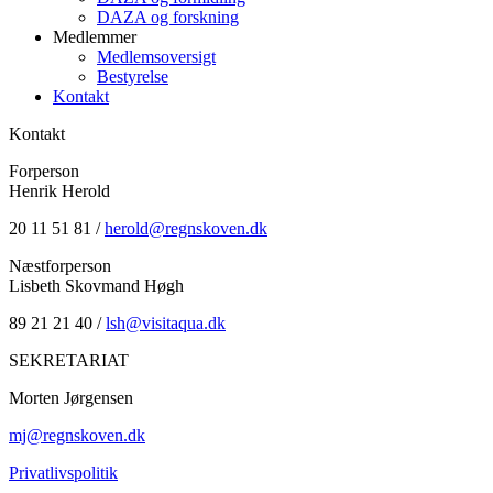
DAZA og forskning
Medlemmer
Medlemsoversigt
Bestyrelse
Kontakt
Kontakt
Forperson
Henrik Herold
20 11 51 81 /
herold@regnskoven.dk
Næstforperson
Lisbeth Skovmand Høgh
89 21 21 40 /
lsh@visitaqua.dk
SEKRETARIAT
Morten Jørgensen
mj@regnskoven.dk
Privatlivspolitik