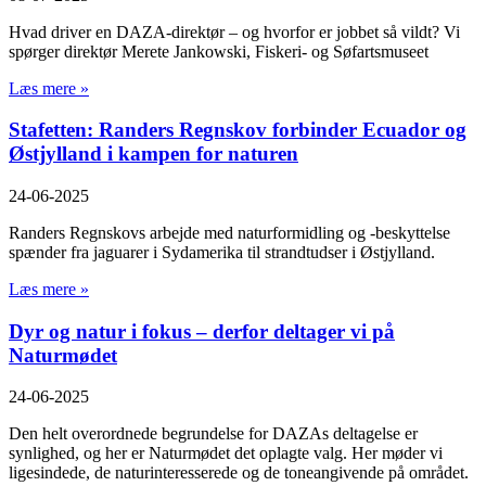
Hvad driver en DAZA-direktør – og hvorfor er jobbet så vildt? Vi
spørger direktør Merete Jankowski, Fiskeri- og Søfartsmuseet
Læs mere »
Stafetten: Randers Regnskov forbinder Ecuador og
Østjylland i kampen for naturen
24-06-2025
Randers Regnskovs arbejde med naturformidling og -beskyttelse
spænder fra jaguarer i Sydamerika til strandtudser i Østjylland.
Læs mere »
Dyr og natur i fokus – derfor deltager vi på
Naturmødet
24-06-2025
Den helt overordnede begrundelse for DAZAs deltagelse er
synlighed, og her er Naturmødet det oplagte valg. Her møder vi
ligesindede, de naturinteresserede og de toneangivende på området.