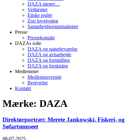
DAZA mener…
Vedtægter
Etiske regler
Zoo lovgivning
Samarbejdsorganisationer
Presse
Pressekontakt
DAZAs rolle
DAZA og natur­bevarelse
DAZA og avls­arbejde
DAZA og formidling
DAZA og forskning
Medlemmer
Medlemsoversigt
Bestyrelse
Kontakt
Mærke: DAZA
Direktørportræt: Merete Jankowski, Fiskeri- og
Søfartsmuseet
08-07-2025