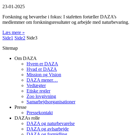
23-01-2025
Forskning og bevarelse i fokus: I stafetten fortæller DAZA’s
medlemmer om forskningsresultater og arbejde med naturbevaring.
Læs mere »
Side
1
Side
2
Side
3
Sitemap
Om DAZA
Hvem er DAZA
Hvad er DAZA
Mission og Vision
DAZA mener…
Vedtægter
Etiske regler
Zoo lovgivning
Samarbejdsorganisationer
Presse
Pressekontakt
DAZAs rolle
DAZA og natur­bevarelse
DAZA og avls­arbejde
DAZA og formidling