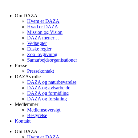
Videre
til
Om DAZA
indhold
Hvem er DAZA
Hvad er DAZA
Mission og Vision
DAZA mener…
Vedtægter
Etiske regler
Zoo lovgivning
Samarbejdsorganisationer
Presse
Pressekontakt
DAZAs rolle
DAZA og natur­bevarelse
DAZA og avls­arbejde
DAZA og formidling
DAZA og forskning
Medlemmer
Medlemsoversigt
Bestyrelse
Kontakt
Om DAZA
Hvem er DAZA