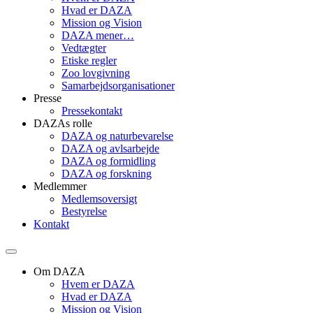
Hvad er DAZA
Mission og Vision
DAZA mener…
Vedtægter
Etiske regler
Zoo lovgivning
Samarbejdsorganisationer
Presse
Pressekontakt
DAZAs rolle
DAZA og natur­bevarelse
DAZA og avls­arbejde
DAZA og formidling
DAZA og forskning
Medlemmer
Medlemsoversigt
Bestyrelse
Kontakt
Om DAZA
Hvem er DAZA
Hvad er DAZA
Mission og Vision