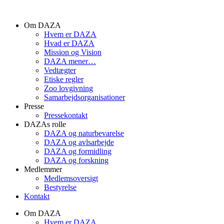
Videre
til
Om DAZA
indhold
Hvem er DAZA
Hvad er DAZA
Mission og Vision
DAZA mener…
Vedtægter
Etiske regler
Zoo lovgivning
Samarbejdsorganisationer
Presse
Pressekontakt
DAZAs rolle
DAZA og natur­bevarelse
DAZA og avls­arbejde
DAZA og formidling
DAZA og forskning
Medlemmer
Medlemsoversigt
Bestyrelse
Kontakt
Om DAZA
Hvem er DAZA