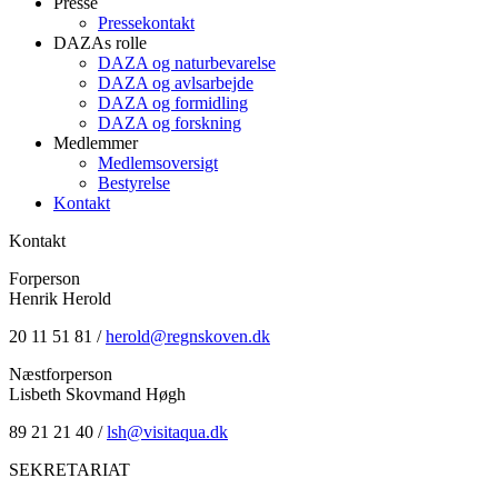
Presse
Pressekontakt
DAZAs rolle
DAZA og natur­bevarelse
DAZA og avls­arbejde
DAZA og formidling
DAZA og forskning
Medlemmer
Medlemsoversigt
Bestyrelse
Kontakt
Kontakt
Forperson
Henrik Herold
20 11 51 81 /
herold@regnskoven.dk
Næstforperson
Lisbeth Skovmand Høgh
89 21 21 40 /
lsh@visitaqua.dk
SEKRETARIAT