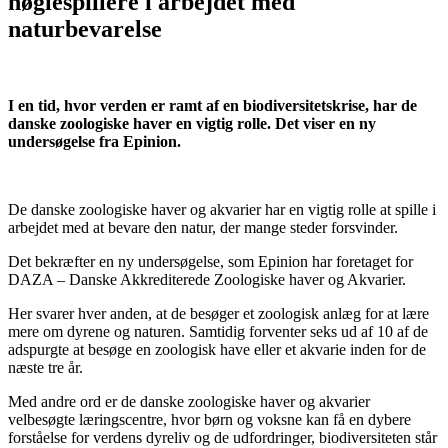
nøglespillere i arbejdet med
naturbevarelse
I en tid, hvor verden er ramt af en biodiversitetskrise, har de
danske zoologiske haver en vigtig rolle. Det viser en ny
undersøgelse fra Epinion.
De danske zoologiske haver og akvarier har en vigtig rolle at spille i
arbejdet med at bevare den natur, der mange steder forsvinder.
Det bekræfter en ny undersøgelse, som Epinion har foretaget for
DAZA – Danske Akkrediterede Zoologiske haver og Akvarier.
Her svarer hver anden, at de besøger et zoologisk anlæg for at lære
mere om dyrene og naturen. Samtidig forventer seks ud af 10 af de
adspurgte at besøge en zoologisk have eller et akvarie inden for de
næste tre år.
Med andre ord er de danske zoologiske haver og akvarier
velbesøgte læringscentre, hvor børn og voksne kan få en dybere
forståelse for verdens dyreliv og de udfordringer, biodiversiteten står