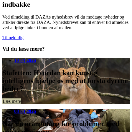
indbakke
Ved tilmelding til DAZAs nyhedsbrev vil du modtage nyheder og
artikler direkte fra DAZA. Nyhedsbrevet kan til enhver tid afmeldes
ved at følge linket i bunden af mailen.
Tilmeld dig
Vil du læse mere?
10-04-2026
Stafetten: Hvordan kan kunstig
intelligens hjælpe os med at forstå dyrene
bedre?
Læs mere
08-03-2026
Når en orangutang får problemer med
vejrtrækningen