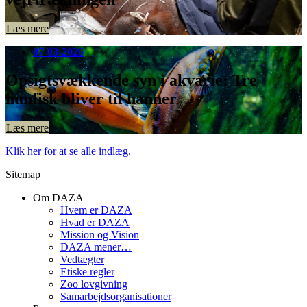
Læs mere
07-03-2026
Opsigtsvækkende syn i akvarie: Tre
hunfisk bliver til hanner
Læs mere
Klik her for at se alle indlæg.
Sitemap
Om DAZA
Hvem er DAZA
Hvad er DAZA
Mission og Vision
DAZA mener…
Vedtægter
Etiske regler
Zoo lovgivning
Samarbejdsorganisationer