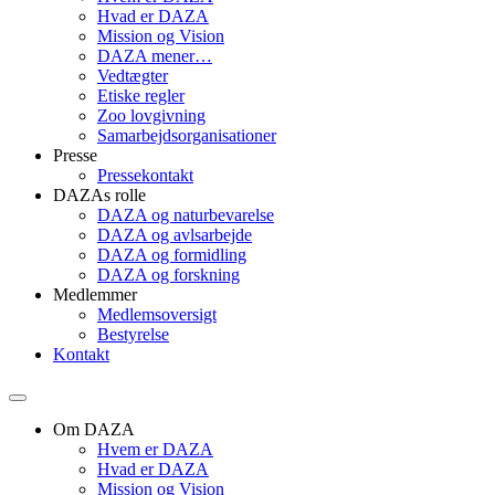
Hvad er DAZA
Mission og Vision
DAZA mener…
Vedtægter
Etiske regler
Zoo lovgivning
Samarbejdsorganisationer
Presse
Pressekontakt
DAZAs rolle
DAZA og natur­bevarelse
DAZA og avls­arbejde
DAZA og formidling
DAZA og forskning
Medlemmer
Medlemsoversigt
Bestyrelse
Kontakt
Om DAZA
Hvem er DAZA
Hvad er DAZA
Mission og Vision