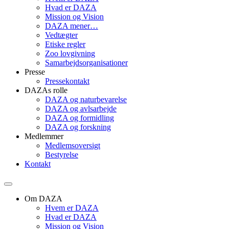
Hvad er DAZA
Mission og Vision
DAZA mener…
Vedtægter
Etiske regler
Zoo lovgivning
Samarbejdsorganisationer
Presse
Pressekontakt
DAZAs rolle
DAZA og natur­bevarelse
DAZA og avls­arbejde
DAZA og formidling
DAZA og forskning
Medlemmer
Medlemsoversigt
Bestyrelse
Kontakt
Om DAZA
Hvem er DAZA
Hvad er DAZA
Mission og Vision