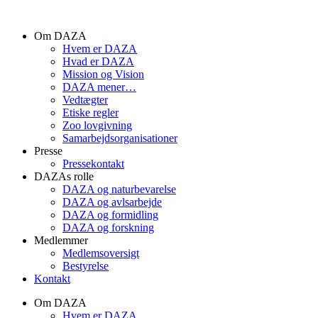
Videre
til
Om DAZA
indhold
Hvem er DAZA
Hvad er DAZA
Mission og Vision
DAZA mener…
Vedtægter
Etiske regler
Zoo lovgivning
Samarbejdsorganisationer
Presse
Pressekontakt
DAZAs rolle
DAZA og natur­bevarelse
DAZA og avls­arbejde
DAZA og formidling
DAZA og forskning
Medlemmer
Medlemsoversigt
Bestyrelse
Kontakt
Om DAZA
Hvem er DAZA