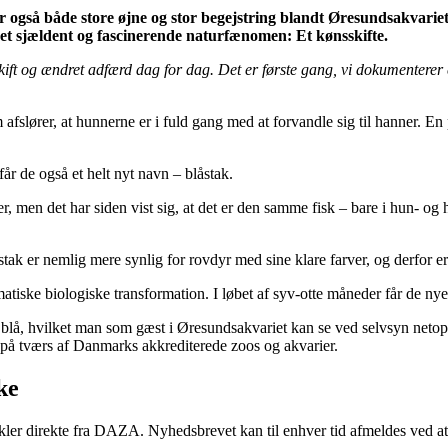
r også både store øjne og stor begejstring blandt Øresundsakvariet
 et sjældent og fascinerende naturfænomen: Et kønsskifte.
skift og ændret adfærd dag for dag. Det er første gang, vi dokumenterer 
fslører, at hunnerne er i fuld gang med at forvandle sig til hanner. En
får de også et helt nyt navn – blåstak.
er, men det har siden vist sig, at det er den samme fisk – bare i hun- og
ak er nemlig mere synlig for rovdyr med sine klare farver, og derfor er d
atiske biologiske transformation. I løbet af syv-otte måneder får de n
blå, hvilket man som gæst i Øresundsakvariet kan se ved selvsyn netop 
r på tværs af Danmarks akkrediterede zoos og akvarier.
ke
er direkte fra DAZA. Nyhedsbrevet kan til enhver tid afmeldes ved at 