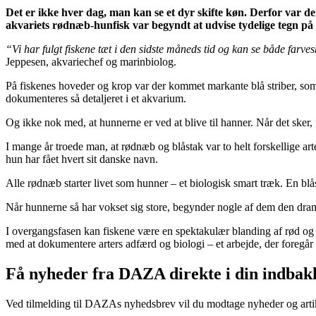
Det er ikke hver dag, man kan se et dyr skifte køn. Derfor var de
akvariets rødnæb-hunfisk var begyndt at udvise tydelige tegn på
“Vi har fulgt fiskene tæt i den sidste måneds tid og kan se både farve
Jeppesen, akvariechef og marinbiolog.
På fiskenes hoveder og krop var der kommet markante blå striber, som a
dokumenteres så detaljeret i et akvarium.
Og ikke nok med, at hunnerne er ved at blive til hanner. Når det sker, 
I mange år troede man, at rødnæb og blåstak var to helt forskellige art
hun har fået hvert sit danske navn.
Alle rødnæb starter livet som hunner – et biologisk smart træk. En blåst
Når hunnerne så har vokset sig store, begynder nogle af dem den dram
I overgangsfasen kan fiskene være en spektakulær blanding af rød og 
med at dokumentere arters adfærd og biologi – et arbejde, der foregå
Få nyheder fra DAZA direkte i din indbak
Ved tilmelding til DAZAs nyhedsbrev vil du modtage nyheder og artikl