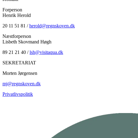
Forperson
Henrik Herold
20 11 51 81 /
herold@regnskoven.dk
Næstforperson
Lisbeth Skovmand Høgh
89 21 21 40 /
lsh@visitaqua.dk
SEKRETARIAT
Morten Jørgensen
mj@regnskoven.dk
Privatlivspolitik