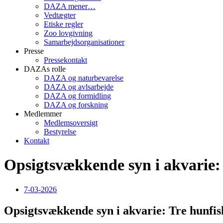
DAZA mener…
Vedtægter
Etiske regler
Zoo lovgivning
Samarbejdsorganisationer
Presse
Pressekontakt
DAZAs rolle
DAZA og natur­bevarelse
DAZA og avls­arbejde
DAZA og formidling
DAZA og forskning
Medlemmer
Medlemsoversigt
Bestyrelse
Kontakt
Opsigtsvækkende syn i akvarie: 
7-03-2026
Opsigtsvækkende syn i akvarie: Tre hunfisk