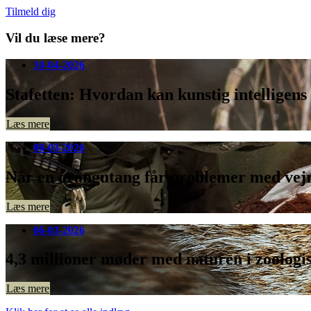
Tilmeld dig
Vil du læse mere?
10-04-2026
Stafetten: Hvordan kan kunstig intelligens
Læs mere
08-03-2026
Når en orangutang får problemer med vej
Læs mere
06-03-2026
4,3 millioner møder med naturen i zoologi
Læs mere