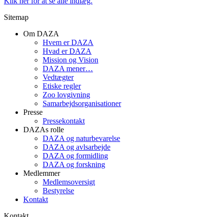
Klik her for at se alle indlæg.
Sitemap
Om DAZA
Hvem er DAZA
Hvad er DAZA
Mission og Vision
DAZA mener…
Vedtægter
Etiske regler
Zoo lovgivning
Samarbejdsorganisationer
Presse
Pressekontakt
DAZAs rolle
DAZA og natur­bevarelse
DAZA og avls­arbejde
DAZA og formidling
DAZA og forskning
Medlemmer
Medlemsoversigt
Bestyrelse
Kontakt
Kontakt