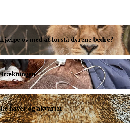
 hjælpe os med at forstå dyrene bedre?
rtrækningen
ske haver og akvarier