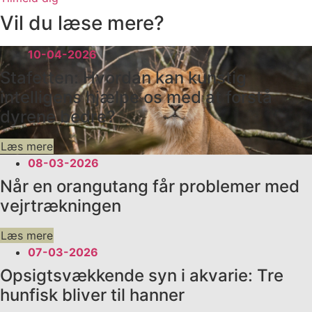
Vil du læse mere?
10-04-2026
Stafetten: Hvordan kan kunstig
intelligens hjælpe os med at forstå
dyrene bedre?
Læs mere
08-03-2026
Når en orangutang får problemer med
vejrtrækningen
Læs mere
07-03-2026
Opsigtsvækkende syn i akvarie: Tre
hunfisk bliver til hanner