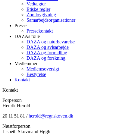
Vedtægter
Etiske regler
Zoo lovgivning
Samarbejdsorganisationer
Presse
Pressekontakt
DAZAs rolle
DAZA og natur­bevarelse
DAZA og avls­arbejde
DAZA og formidling
DAZA og forskning
Medlemmer
Medlemsoversigt
Bestyrelse
Kontakt
Kontakt
Forperson
Henrik Herold
20 11 51 81 /
herold@regnskoven.dk
Næstforperson
Lisbeth Skovmand Høgh