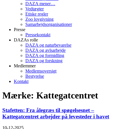
DAZA mener…
Vedtægter
Etiske regler
Zoo lovgivning
Samarbejdsorganisationer
Presse
Pressekontakt
DAZAs rolle
DAZA og natur­bevarelse
DAZA og avls­arbejde
DAZA og formidling
DAZA og forskning
Medlemmer
Medlemsoversigt
Bestyrelse
Kontakt
Mærke: Kattegatcentret
Stafetten: Fra ålegræs til spøgelsesnet –
Kattegatcentret arbejder på levesteder i havet
10-12-2025