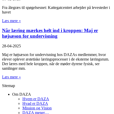
Fra ålegræs til spøgelsesnet: Kattegatcentret arbejder på levesteder i
havet
Læs mere »
Når læring mærkes helt ind i kroppen: Maj er
højsæson for undervisning
28-04-2025
Maj er højsæson for undervisning hos DAZAs medlemmer, hvor
elever oplever æstetiske læringsprocesser i de eksterne læringsrum.
Der læres med hele kroppen, når de møder dyrene fysisk, ser
samlinger mm.
Læs mere »
Sitemap
Om DAZA
Hvem er DAZA
Hvad er DAZA
Mission og Vision
DAZA mener…