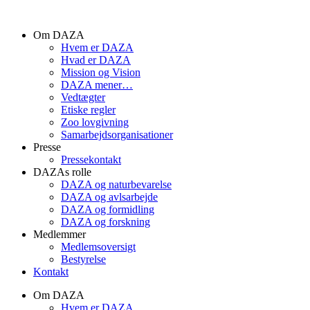
Videre
til
Om DAZA
indhold
Hvem er DAZA
Hvad er DAZA
Mission og Vision
DAZA mener…
Vedtægter
Etiske regler
Zoo lovgivning
Samarbejdsorganisationer
Presse
Pressekontakt
DAZAs rolle
DAZA og natur­bevarelse
DAZA og avls­arbejde
DAZA og formidling
DAZA og forskning
Medlemmer
Medlemsoversigt
Bestyrelse
Kontakt
Om DAZA
Hvem er DAZA