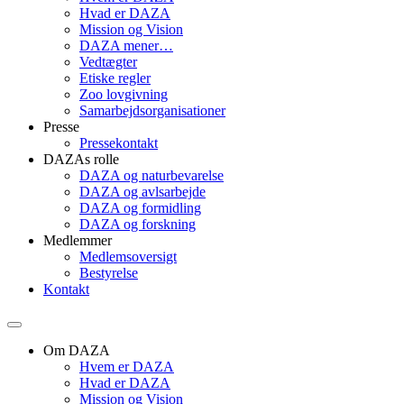
Hvad er DAZA
Mission og Vision
DAZA mener…
Vedtægter
Etiske regler
Zoo lovgivning
Samarbejdsorganisationer
Presse
Pressekontakt
DAZAs rolle
DAZA og natur­bevarelse
DAZA og avls­arbejde
DAZA og formidling
DAZA og forskning
Medlemmer
Medlemsoversigt
Bestyrelse
Kontakt
Om DAZA
Hvem er DAZA
Hvad er DAZA
Mission og Vision