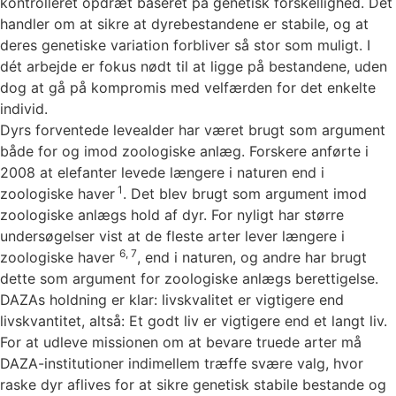
kontrolleret opdræt baseret på genetisk forskellighed. Det
handler om at sikre at dyrebestandene er stabile, og at
deres genetiske variation forbliver så stor som muligt. I
dét arbejde er fokus nødt til at ligge på bestandene, uden
dog at gå på kompromis med velfærden for det enkelte
individ.
Dyrs forventede levealder har været brugt som argument
både for og imod zoologiske anlæg. Forskere anførte i
2008 at elefanter levede længere i naturen end i
1
zoologiske haver
. Det blev brugt som argument imod
zoologiske anlægs hold af dyr. For nyligt har større
undersøgelser vist at de fleste arter lever længere i
6, 7
zoologiske haver
, end i naturen, og andre har brugt
dette som argument for zoologiske anlægs berettigelse.
DAZAs holdning er klar: livskvalitet er vigtigere end
livskvantitet, altså: Et godt liv er vigtigere end et langt liv.
For at udleve missionen om at bevare truede arter må
DAZA-institutioner indimellem træffe svære valg, hvor
raske dyr aflives for at sikre genetisk stabile bestande og