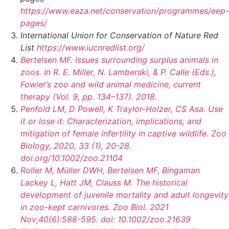
https://www.eaza.net/conservation/programmes/eep-
pages/
International Union for Conservation of Nature Red
List
https://www.iucnredlist.org/
Bertelsen MF. Issues surrounding surplus animals in
zoos. In R. E. Miller, N. Lamberski, & P. Calle (Eds.),
Fowler’s zoo and wild animal medicine, current
therapy (Vol. 9, pp. 134–137). 2018.
Penfold LM, D Powell, K Traylor-Holzer, CS Asa. Use
it or lose it: Characterization, implications, and
mitigation of female infertility in captive wildlife. Zoo
Biology, 2020, 33 (1), 20-28.
doi.org/10.1002/zoo.21104
Roller M, Müller DWH, Bertelsen MF, Bingaman
Lackey L, Hatt JM, Clauss M. The historical
development of juvenile mortality and adult longevity
in zoo-kept carnivores. Zoo Biol. 2021
Nov;40(6):588-595. doi: 10.1002/zoo.21639