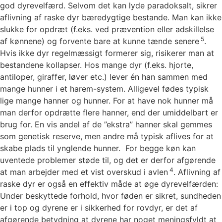
god dyrevelfærd. Selvom det kan lyde paradoksalt, sikrer
aflivning af raske dyr bæredygtige bestande. Man kan ikke
slukke for opdræt (f.eks. ved prævention eller adskillelse
5
af kønnene) og forvente bare at kunne tænde senere
.
Hvis ikke dyr regelmæssigt formerer sig, risikerer man at
bestandene kollapser. Hos mange dyr (f.eks. hjorte,
antiloper, giraffer, løver etc.) lever én han sammen med
mange hunner i et harem-system. Alligevel fødes typisk
lige mange hanner og hunner. For at have nok hunner må
man derfor opdrætte flere hanner, end der umiddelbart er
brug for. En vis andel af de ”ekstra” hanner skal gemmes
som genetisk reserve, men andre må typisk aflives for at
skabe plads til ynglende hunner. For begge køn kan
uventede problemer støde til, og det er derfor afgørende
4
at man arbejder med et vist overskud i avlen
. Aflivning af
raske dyr er også en effektiv måde at øge dyrevelfærden:
Under beskyttede forhold, hvor føden er sikret, sundheden
er i top og dyrene er i sikkerhed for rovdyr, er det af
afgørende betydning at dyrene har noget meningsfyldt at