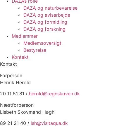
DAZAs rolle
DAZA og natur­bevarelse
DAZA og avls­arbejde
DAZA og formidling
DAZA og forskning
Medlemmer
Medlemsoversigt
Bestyrelse
Kontakt
Kontakt
Forperson
Henrik Herold
20 11 51 81 /
herold@regnskoven.dk
Næstforperson
Lisbeth Skovmand Høgh
89 21 21 40 /
lsh@visitaqua.dk