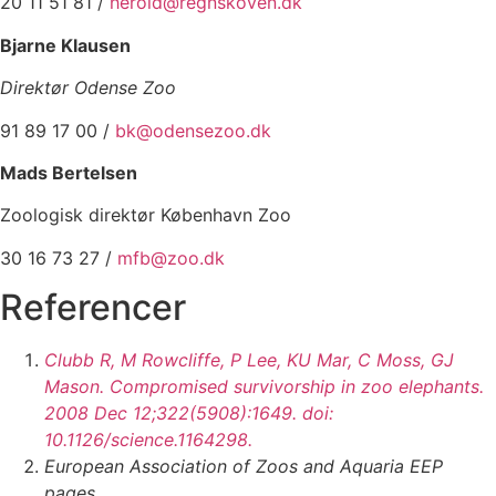
20 11 51 81 /
herold@regnskoven.dk
Bjarne Klausen
Direktør Odense Zoo
91 89 17 00 /
bk@
odensezoo
.dk
Mads Bertelsen
Zoologisk direktør København Zoo
30 16 73 27 /
mfb@zoo.dk
Referencer
Clubb R, M Rowcliffe, P Lee, KU Mar, C Moss, GJ
Mason.
Compromised survivorship in zoo elephants.
2008 Dec 12;322(5908):1649. doi:
10.1126/science.1164298.
European Association of Zoos and Aquaria EEP
pages