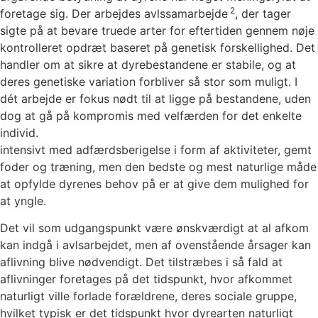
2
foretage sig. Der arbejdes avlssamarbejde
, der tager
sigte på at bevare truede arter for eftertiden gennem nøje
kontrolleret opdræt baseret på genetisk forskellighed. Det
handler om at sikre at dyrebestandene er stabile, og at
deres genetiske variation forbliver så stor som muligt. I
dét arbejde er fokus nødt til at ligge på bestandene, uden
dog at gå på kompromis med velfærden for det enkelte
individ.
intensivt med adfærdsberigelse i form af aktiviteter, gemt
foder og træning, men den bedste og mest naturlige måde
at opfylde dyrenes behov på er at give dem mulighed for
at yngle.
Det vil som udgangspunkt være ønskværdigt at al afkom
kan indgå i avlsarbejdet, men af ovenstående årsager kan
aflivning blive nødvendigt. Det tilstræbes i så fald at
aflivninger foretages på det tidspunkt, hvor afkommet
naturligt ville forlade forældrene, deres sociale gruppe,
hvilket typisk er det tidspunkt hvor dyrearten naturligt