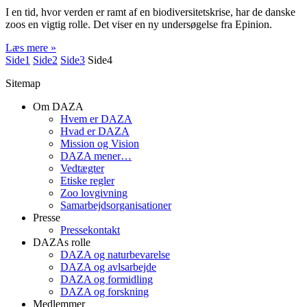
I en tid, hvor verden er ramt af en biodiversitetskrise, har de danske
zoos en vigtig rolle. Det viser en ny undersøgelse fra Epinion.
Læs mere »
Side
1
Side
2
Side
3
Side
4
Sitemap
Om DAZA
Hvem er DAZA
Hvad er DAZA
Mission og Vision
DAZA mener…
Vedtægter
Etiske regler
Zoo lovgivning
Samarbejdsorganisationer
Presse
Pressekontakt
DAZAs rolle
DAZA og natur­bevarelse
DAZA og avls­arbejde
DAZA og formidling
DAZA og forskning
Medlemmer