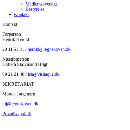
Medlemsoversigt
Bestyrelse
Kontakt
Kontakt
Forperson
Henrik Herold
20 11 51 81 /
herold@regnskoven.dk
Næstforperson
Lisbeth Skovmand Høgh
89 21 21 40 /
lsh@visitaqua.dk
SEKRETARIAT
Morten Jørgensen
mj@regnskoven.dk
Privatlivspolitik