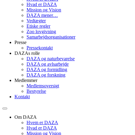
Hvad er DAZA
Mission og Vision
DAZA mener…
Vedtægter
Etiske regler
Zoo lovgivning
Samarbejdsorganisationer
Presse
Pressekontakt
DAZAs rolle
DAZA og natur­bevarelse
DAZA og avls­arbejde
DAZA og formidling
DAZA og forskning
Medlemmer
Medlemsoversigt
Bestyrelse
Kontakt
Om DAZA
Hvem er DAZA
Hvad er DAZA
Mission og Vision