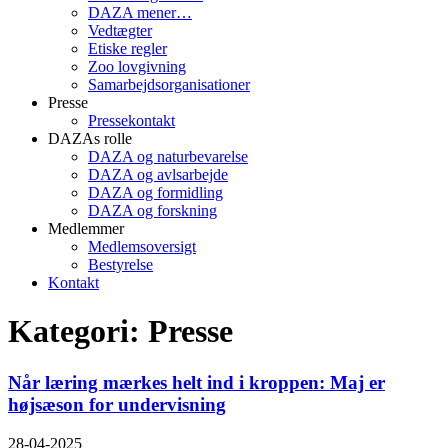
DAZA mener…
Vedtægter
Etiske regler
Zoo lovgivning
Samarbejdsorganisationer
Presse
Pressekontakt
DAZAs rolle
DAZA og natur­bevarelse
DAZA og avls­arbejde
DAZA og formidling
DAZA og forskning
Medlemmer
Medlemsoversigt
Bestyrelse
Kontakt
Kategori: Presse
Når læring mærkes helt ind i kroppen: Maj er
højsæson for undervisning
28-04-2025