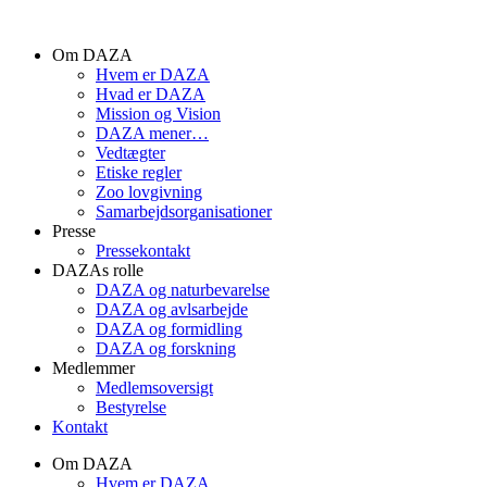
Videre
til
Om DAZA
indhold
Hvem er DAZA
Hvad er DAZA
Mission og Vision
DAZA mener…
Vedtægter
Etiske regler
Zoo lovgivning
Samarbejdsorganisationer
Presse
Pressekontakt
DAZAs rolle
DAZA og natur­bevarelse
DAZA og avls­arbejde
DAZA og formidling
DAZA og forskning
Medlemmer
Medlemsoversigt
Bestyrelse
Kontakt
Om DAZA
Hvem er DAZA