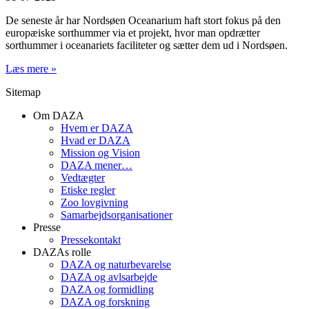
De seneste år har Nordsøen Oceanarium haft stort fokus på den
europæiske sorthummer via et projekt, hvor man opdrætter
sorthummer i oceanariets faciliteter og sætter dem ud i Nordsøen.
Læs mere »
Sitemap
Om DAZA
Hvem er DAZA
Hvad er DAZA
Mission og Vision
DAZA mener…
Vedtægter
Etiske regler
Zoo lovgivning
Samarbejdsorganisationer
Presse
Pressekontakt
DAZAs rolle
DAZA og natur­bevarelse
DAZA og avls­arbejde
DAZA og formidling
DAZA og forskning