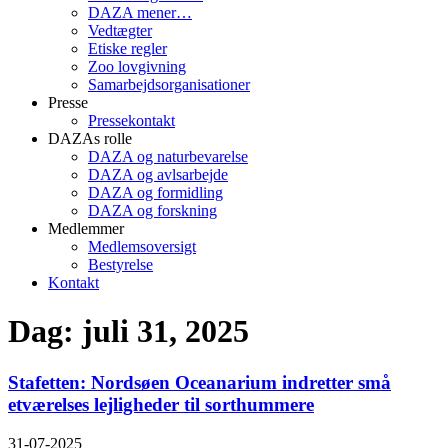
DAZA mener…
Vedtægter
Etiske regler
Zoo lovgivning
Samarbejdsorganisationer
Presse
Pressekontakt
DAZAs rolle
DAZA og natur­bevarelse
DAZA og avls­arbejde
DAZA og formidling
DAZA og forskning
Medlemmer
Medlemsoversigt
Bestyrelse
Kontakt
Dag: juli 31, 2025
Stafetten: Nordsøen Oceanarium indretter små
etværelses lejligheder til sorthummere
31-07-2025