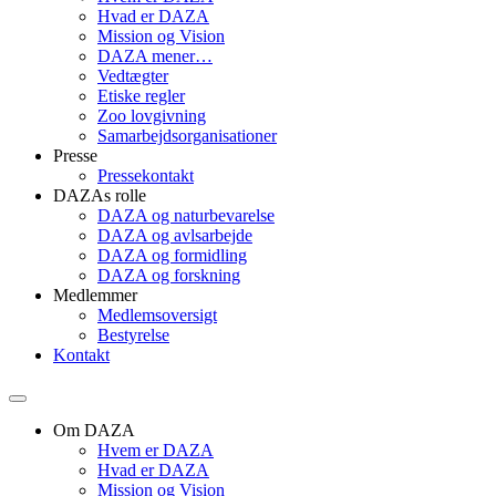
Hvad er DAZA
Mission og Vision
DAZA mener…
Vedtægter
Etiske regler
Zoo lovgivning
Samarbejdsorganisationer
Presse
Pressekontakt
DAZAs rolle
DAZA og natur­bevarelse
DAZA og avls­arbejde
DAZA og formidling
DAZA og forskning
Medlemmer
Medlemsoversigt
Bestyrelse
Kontakt
Om DAZA
Hvem er DAZA
Hvad er DAZA
Mission og Vision