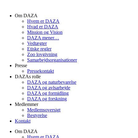
Videre
til
Om DAZA
indhold
Hvem er DAZA
Hvad er DAZA
Mission og Vision
DAZA mener…
Vedtægter
Etiske regler
Zoo lovgivning
Samarbejdsorganisationer
Presse
Pressekontakt
DAZAs rolle
DAZA og natur­bevarelse
DAZA og avls­arbejde
DAZA og formidling
DAZA og forskning
Medlemmer
Medlemsoversigt
Bestyrelse
Kontakt
Om DAZA
Hvem er DAZA